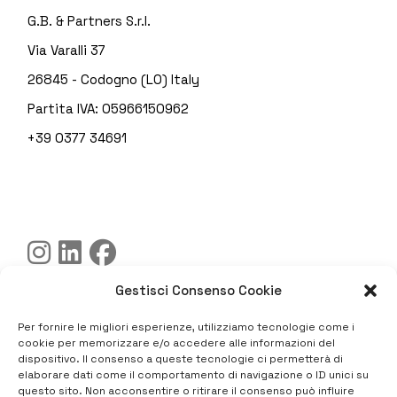
G.B. & Partners S.r.l.
Via Varalli 37
26845 - Codogno (LO) Italy
Partita IVA: 05966150962
+39 0377 34691
Gestisci Consenso Cookie
Codice etico
Per fornire le migliori esperienze, utilizziamo tecnologie come i
Privacy Policy
cookie per memorizzare e/o accedere alle informazioni del
dispositivo. Il consenso a queste tecnologie ci permetterà di
Cookie Policy
elaborare dati come il comportamento di navigazione o ID unici su
Trasparenza
questo sito. Non acconsentire o ritirare il consenso può influire